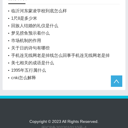
临沂河东蒙凌学校到底怎么样
1尺8是多少米
回族人结婚的礼仪是什么
梦见捞鱼预示着什么
市场机制的作用
关于日的诗句有哪些
手机连无线网老是掉线怎么回事手机连无线网老是掉
线是什么原因
美七相关的成语是什么
1995年五行属什么
cnki怎么解释
Copyright © 2023 All Rights Reserved.
闽ICP备2022010110号-4