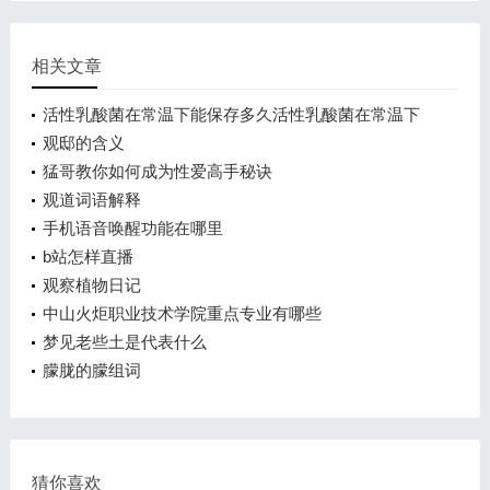
相关文章
活性乳酸菌在常温下能保存多久活性乳酸菌在常温下
能保存3到5天对
观邸的含义
猛哥教你如何成为性爱高手秘诀
观道词语解释
手机语音唤醒功能在哪里
b站怎样直播
观察植物日记
中山火炬职业技术学院重点专业有哪些
梦见老些土是代表什么
朦胧的朦组词
猜你喜欢