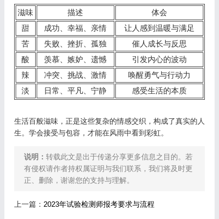
滋味
描述
体会
甜
成功、幸福、亲情
让人感到温暖与满足
苦
失败、挫折、孤独
催人成长与反思
酸
羡慕、嫉妒、遗憾
引发内心的波动
辣
冲突、挑战、激情
唤醒勇气与行动力
淡
日常、平凡、宁静
感受生活的本质
生活百般滋味，正是这些复杂的情感交织，构成了真实的人
生。学会接受与包容，才能在风雨中看到彩虹。
说明：
转载此文是出于传递分享更多信息之目的。若
有侵权请作者持权属证明与我们联系，我们将及时更
正、删除，谢谢您的支持与理解。
上一篇：
2023年试验检测师报考要求与流程