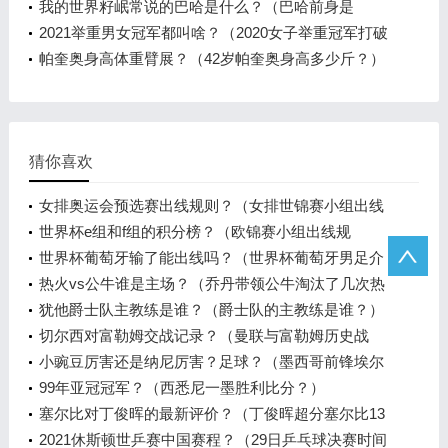
有半个小时
我的世界籽岷常说的巴哈是什么？（巴哈前身是
谁？）
2021举重男女冠军都叫啥？（2020女子举重冠军打破
几项奥运纪录？）
帕奎奥身高体重臂展？（42岁帕奎奥身高多少斤？）
猜你喜欢
女排奥运会预选赛出线规则？（女排世锦赛小组出线
规则？）
世界杯e组和f组的积分榜？（欧锦赛小组出线规
则？）
世界杯葡萄牙输了能出线吗？（世界杯葡萄牙男足介
绍？）
热火vs公牛谁是主场？（乔丹带领公牛淘汰了几次热
火？）
犹他爵士队主教练是谁？（爵士队的主教练是谁？）
切尔西对富勒姆交战记录？（曼联与富勒姆历史战
绩？）
小豌豆厉害还是纳尼厉害？足球？（墨西哥前锋埃尔
南德斯实力如何？）
99年亚冠冠军？（西悉尼一墨胜利比分？）
塞尔比对丁俊晖的最新评价？（丁俊晖超分塞尔比13
分最后谁赢了？）
2021休斯顿世乒赛中国赛程？（29日乒乓球决赛时间