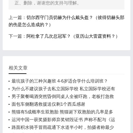
正、删除，谢谢您的支持与理解。
上一篇：
切尔西守门员切赫为什么戴头盔？（彼得切赫头部
的伤是怎么造成的？）
下一篇：
阿杜拿了几次总冠军？（亚历山大雷霆资料？）
相关文章
最坑孩子的三种兴趣班 4-6岁适合学什么培训班？
为什么不建议孩子去私立国际学校 私立国际学校还有
前途吗？
男子聚餐喝酒突然昏倒同桌人全被吓跑，老板打急救
电话
面包车侧翻遇救援送仅剩1个西瓜感谢
熊猫有5成概率生双胞胎 熊猫诞下双胞胎的几率是多
少？
运河中国一获奖摄影师弃奖销毁证书 声称不配与《运
河魅影》共同获奖
路面积水骑手冒雨疏通下水道半小时，拍摄者称最少