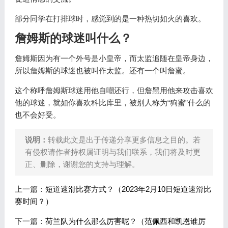
部分同学在打排球时，感觉到的是一种热切如火的喜欢。
詹姆斯的球迷叫什么？
詹姆斯因为有一个外号是小皇帝，而太监追随在皇帝身边，
所以詹姆斯的球迷也被叫作太监。还有一个叫詹蜜。
这个称呼詹姆斯球迷用他自嘲还行，但詹黑用他来攻击喜欢
他的球迷，就如你喜欢科比库里，被别人称为“狗蜜”什么的
也不会好受。
说明：
转载此文是出于传递分享更多信息之目的。若
有侵权请作者持权属证明与我们联系，我们将及时更
正、删除，谢谢您的支持与理解。
上一篇：
短道速滑比赛方式？（2023年2月10日短道速滑比
赛时间？）
下一篇：
荷兰队为什么那么厉害呢？（范佩西和凯恩谁厉