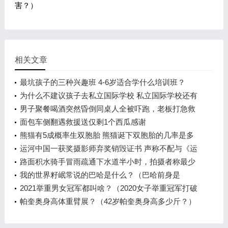
害？）
相关文章
最坑孩子的三种兴趣班 4-6岁适合学什么培训班？
为什么不建议孩子去私立国际学校 私立国际学校还有
前途吗？
男子聚餐喝酒突然昏倒同桌人全被吓跑，老板打急救
电话
面包车侧翻遇救援送仅剩1个西瓜感谢
熊猫有5成概率生双胞胎 熊猫诞下双胞胎的几率是多
少？
运河中国一获奖摄影师弃奖销毁证书 声称不配与《运
河魅影》共同获奖
路面积水骑手冒雨疏通下水道半小时，拍摄者称最少
有半个小时
我的世界籽岷常说的巴哈是什么？（巴哈前身是
谁？）
2021举重男女冠军都叫啥？（2020女子举重冠军打破
几项奥运纪录？）
帕奎奥身高体重臂展？（42岁帕奎奥身高多少斤？）