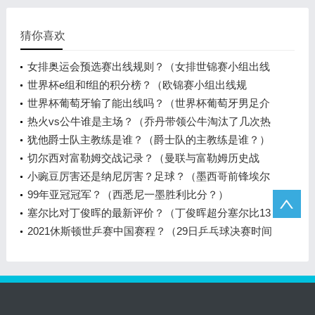
猜你喜欢
女排奥运会预选赛出线规则？（女排世锦赛小组出线
规则？）
世界杯e组和f组的积分榜？（欧锦赛小组出线规
则？）
世界杯葡萄牙输了能出线吗？（世界杯葡萄牙男足介
绍？）
热火vs公牛谁是主场？（乔丹带领公牛淘汰了几次热
火？）
犹他爵士队主教练是谁？（爵士队的主教练是谁？）
切尔西对富勒姆交战记录？（曼联与富勒姆历史战
绩？）
小豌豆厉害还是纳尼厉害？足球？（墨西哥前锋埃尔
南德斯实力如何？）
99年亚冠冠军？（西悉尼一墨胜利比分？）
塞尔比对丁俊晖的最新评价？（丁俊晖超分塞尔比13
分最后谁赢了？）
2021休斯顿世乒赛中国赛程？（29日乒乓球决赛时间
世界杯？）