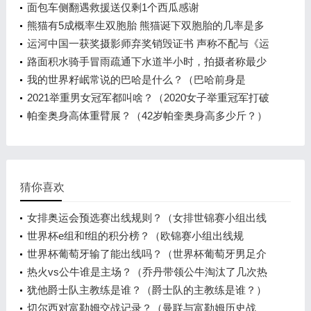
电话
面包车侧翻遇救援送仅剩1个西瓜感谢
熊猫有5成概率生双胞胎 熊猫诞下双胞胎的几率是多
少？
运河中国一获奖摄影师弃奖销毁证书 声称不配与《运
河魅影》共同获奖
路面积水骑手冒雨疏通下水道半小时，拍摄者称最少
有半个小时
我的世界籽岷常说的巴哈是什么？（巴哈前身是
谁？）
2021举重男女冠军都叫啥？（2020女子举重冠军打破
几项奥运纪录？）
帕奎奥身高体重臂展？（42岁帕奎奥身高多少斤？）
猜你喜欢
女排奥运会预选赛出线规则？（女排世锦赛小组出线
规则？）
世界杯e组和f组的积分榜？（欧锦赛小组出线规
则？）
世界杯葡萄牙输了能出线吗？（世界杯葡萄牙男足介
绍？）
热火vs公牛谁是主场？（乔丹带领公牛淘汰了几次热
火？）
犹他爵士队主教练是谁？（爵士队的主教练是谁？）
切尔西对富勒姆交战记录？（曼联与富勒姆历史战