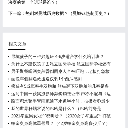
决赛的第一个进球是谁？）
下一篇：
热刺对曼城历史数据？（曼城vs热刺历史？）
相关文章
最坑孩子的三种兴趣班 4-6岁适合学什么培训班？
为什么不建议孩子去私立国际学校 私立国际学校还有
前途吗？
男子聚餐喝酒突然昏倒同桌人全被吓跑，老板打急救
电话
面包车侧翻遇救援送仅剩1个西瓜感谢
熊猫有5成概率生双胞胎 熊猫诞下双胞胎的几率是多
少？
运河中国一获奖摄影师弃奖销毁证书 声称不配与《运
河魅影》共同获奖
路面积水骑手冒雨疏通下水道半小时，拍摄者称最少
有半个小时
我的世界籽岷常说的巴哈是什么？（巴哈前身是
谁？）
2021举重男女冠军都叫啥？（2020女子举重冠军打破
几项奥运纪录？）
帕奎奥身高体重臂展？（42岁帕奎奥身高多少斤？）