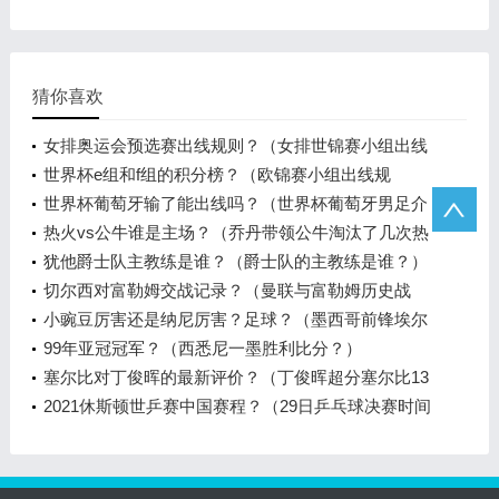
猜你喜欢
女排奥运会预选赛出线规则？（女排世锦赛小组出线
规则？）
世界杯e组和f组的积分榜？（欧锦赛小组出线规
则？）
世界杯葡萄牙输了能出线吗？（世界杯葡萄牙男足介
绍？）
热火vs公牛谁是主场？（乔丹带领公牛淘汰了几次热
火？）
犹他爵士队主教练是谁？（爵士队的主教练是谁？）
切尔西对富勒姆交战记录？（曼联与富勒姆历史战
绩？）
小豌豆厉害还是纳尼厉害？足球？（墨西哥前锋埃尔
南德斯实力如何？）
99年亚冠冠军？（西悉尼一墨胜利比分？）
塞尔比对丁俊晖的最新评价？（丁俊晖超分塞尔比13
分最后谁赢了？）
2021休斯顿世乒赛中国赛程？（29日乒乓球决赛时间
世界杯？）