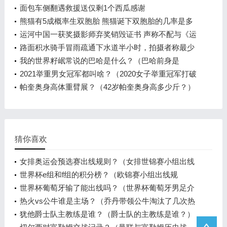
电话
面包车侧翻遇救援送仅剩1个西瓜感谢
熊猫有5成概率生双胞胎 熊猫诞下双胞胎的几率是多
少？
运河中国一获奖摄影师弃奖销毁证书 声称不配与《运
河魅影》共同获奖
路面积水骑手冒雨疏通下水道半小时，拍摄者称最少
有半个小时
我的世界籽岷常说的巴哈是什么？（巴哈前身是
谁？）
2021举重男女冠军都叫啥？（2020女子举重冠军打破
几项奥运纪录？）
帕奎奥身高体重臂展？（42岁帕奎奥身高多少斤？）
猜你喜欢
女排奥运会预选赛出线规则？（女排世锦赛小组出线
规则？）
世界杯e组和f组的积分榜？（欧锦赛小组出线规
则？）
世界杯葡萄牙输了能出线吗？（世界杯葡萄牙男足介
绍？）
热火vs公牛谁是主场？（乔丹带领公牛淘汰了几次热
火？）
犹他爵士队主教练是谁？（爵士队的主教练是谁？）