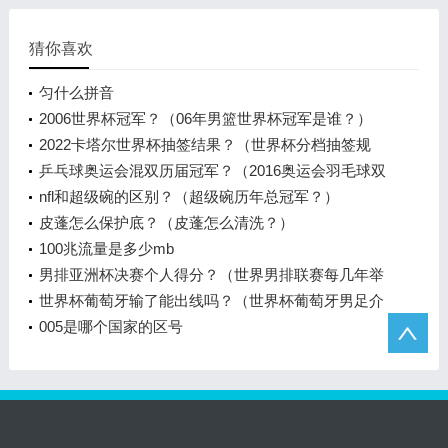
猜你喜欢
匀什么拼音
2006世界杯冠军？（06年男篮世界杯冠军是谁？）
2022卡塔尔世界杯抽签结果？（世界杯分档抽签规
则？）
乒乓球奥运会混双历届冠军？（2016奥运会羽毛球双
打季军？）
nfl和超级碗的区别？（超级碗历年总冠军？）
皮蓬怎么保护底？（皮蓬怎么清洗？）
100兆流量是多少mb
男排亚洲杯决赛个人得分？（世界男排联赛每几年举
行一次？）
世界杯葡萄牙输了能出线吗？（世界杯葡萄牙男足介
绍？）
005是哪个国家的区号