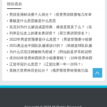
猜你喜欢
男排亚洲杯决赛个人得分？（世界男排联赛每几年举
行一次？）
量贩是什么意思贩是什么意思
实况10为什么被说成是经典，难道是普及了么？（实
况足球10哪个队厉害？）
列举足坛史上的著名青训营？（荷兰青训营排名？）
2022年男篮世预赛是什么意思？（男篮世预赛小组赛
晋级规则？）
2021奥运会中国队队服谁设计的？（班级篮球队队服
设计？）
为什么贝克汉姆被称为碧咸？（阿仙奴蓝牙耳机说明
书？）
求2010年世界杯西班牙小组赛赛程？（10年世界杯西
班牙阵容？）
辽篮夺冠什么意思？（辽篮比赛一年一次吗？）
英格兰世界杯历史比分？（俄罗斯世界杯英格兰战
绩？）