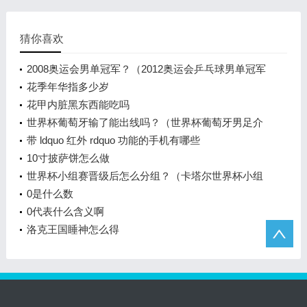
猜你喜欢
2008奥运会男单冠军？（2012奥运会乒乓球男单冠军
决赛？）
花季年华指多少岁
花甲内脏黑东西能吃吗
世界杯葡萄牙输了能出线吗？（世界杯葡萄牙男足介
绍？）
带 ldquo 红外 rdquo 功能的手机有哪些
10寸披萨饼怎么做
世界杯小组赛晋级后怎么分组？（卡塔尔世界杯小组
赛分组？）
0是什么数
0代表什么含义啊
洛克王国睡神怎么得