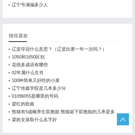
辽宁号满编多少人
猜你喜欢
辽篮夺冠什么意思？（辽篮比赛一年一次吗？）
1050和1650区别
花很多成语有哪些
02年属什么生肖
100种简单又好吃的小菜
辽宁传媒学院是几本多少分
01096055是哪里的号码
梁红的歌曲
熊猫有5成概率生双胞胎 熊猫诞下双胞胎的几率是多
少？
梁姓女孩取什么名字好