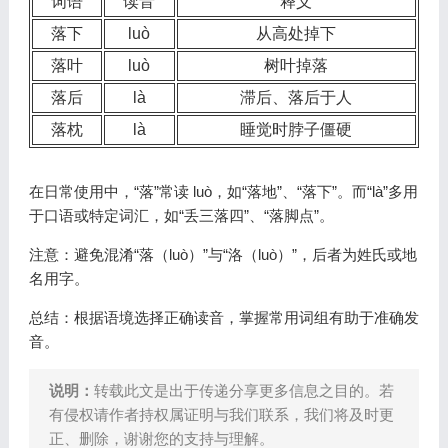
词语
读音
释义
落下
luò
从高处掉下
落叶
luò
树叶掉落
落后
là
滞后、落后于人
落枕
là
睡觉时脖子僵硬
在日常使用中，“落”常读 luò，如“落地”、“落下”。而“là”多用
于口语或特定词汇，如“丢三落四”、“落脚点”。
注意：避免混淆“落（luò）”与“洛（luò）”，后者为姓氏或地
名用字。
总结：根据语境选择正确读音，掌握常用词组有助于准确发
音。
说明：
转载此文是出于传递分享更多信息之目的。若
有侵权请作者持权属证明与我们联系，我们将及时更
正、删除，谢谢您的支持与理解。