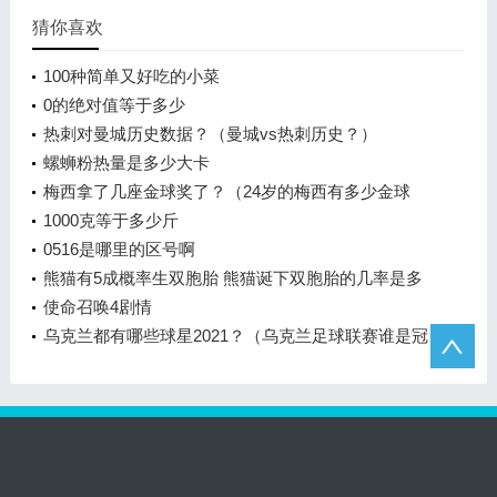
猜你喜欢
100种简单又好吃的小菜
0的绝对值等于多少
热刺对曼城历史数据？（曼城vs热刺历史？）
螺蛳粉热量是多少大卡
梅西拿了几座金球奖了？（24岁的梅西有多少金球
奖？）
1000克等于多少斤
0516是哪里的区号啊
熊猫有5成概率生双胞胎 熊猫诞下双胞胎的几率是多
少？
使命召唤4剧情
乌克兰都有哪些球星2021？（乌克兰足球联赛谁是冠
军？）