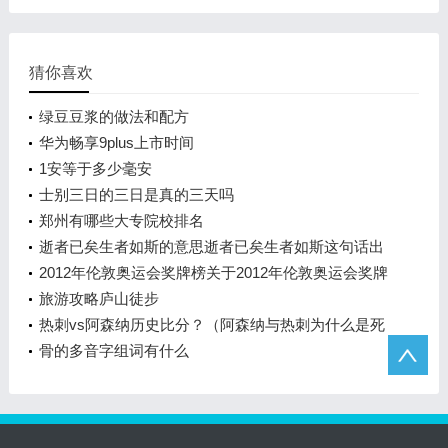
猜你喜欢
绿豆豆浆的做法和配方
华为畅享9plus上市时间
1安等于多少毫安
士别三日的三日是真的三天吗
郑州有哪些大专院校排名
逝者已矣生者如斯的意思逝者已矣生者如斯这句话出
自哪里
2012年伦敦奥运会奖牌榜关于2012年伦敦奥运会奖牌
榜
旅游攻略庐山徒步
热刺vs阿森纳历史比分？（阿森纳与热刺为什么是死
敌？）
骨的多音字组词有什么