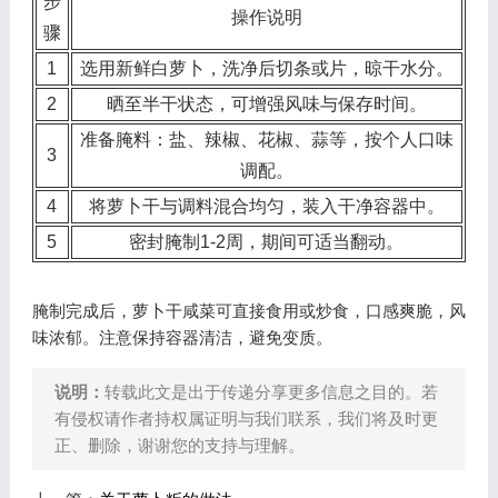
步
操作说明
骤
1
选用新鲜白萝卜，洗净后切条或片，晾干水分。
2
晒至半干状态，可增强风味与保存时间。
准备腌料：盐、辣椒、花椒、蒜等，按个人口味
3
调配。
4
将萝卜干与调料混合均匀，装入干净容器中。
5
密封腌制1-2周，期间可适当翻动。
腌制完成后，萝卜干咸菜可直接食用或炒食，口感爽脆，风
味浓郁。注意保持容器清洁，避免变质。
说明：
转载此文是出于传递分享更多信息之目的。若
有侵权请作者持权属证明与我们联系，我们将及时更
正、删除，谢谢您的支持与理解。