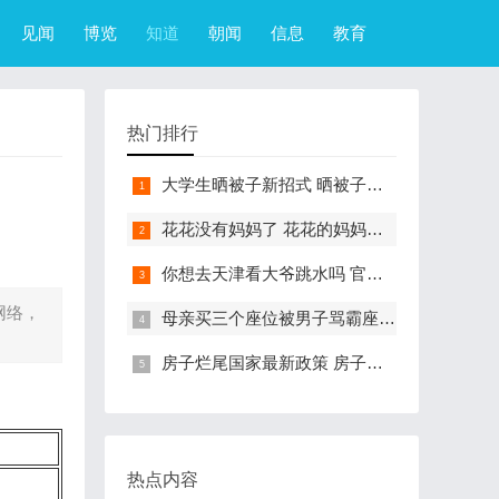
见闻
博览
知道
朝闻
信息
教育
热门排行
大学生晒被子新招式 晒被子新花样实在太机智
花花没有妈妈了 花花的妈妈是哪只大熊猫
你想去天津看大爷跳水吗 官方回应天津大爷跳水成打卡点
网络，
母亲买三个座位被男子骂霸座 女子买3个座位被无座大爷骂哭怎么回事
房子烂尾国家最新政策 房子烂尾了该找哪个部门解决?
热点内容