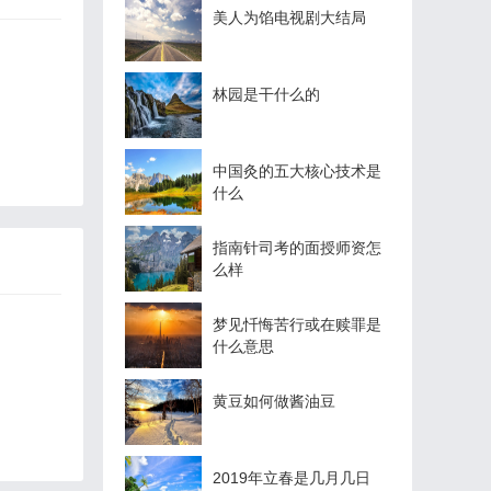
美人为馅电视剧大结局
林园是干什么的
中国灸的五大核心技术是
什么
指南针司考的面授师资怎
么样
梦见忏悔苦行或在赎罪是
什么意思
黄豆如何做酱油豆
2019年立春是几月几日