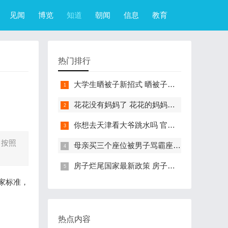
见闻
博览
知道
朝闻
信息
教育
热门排行
大学生晒被子新招式 晒被子新花样实在太机智
花花没有妈妈了 花花的妈妈是哪只大熊猫
你想去天津看大爷跳水吗 官方回应天津大爷跳水成打卡点
，按照
母亲买三个座位被男子骂霸座 女子买3个座位被无座大爷骂哭怎么回事
房子烂尾国家最新政策 房子烂尾了该找哪个部门解决?
家标准，
热点内容