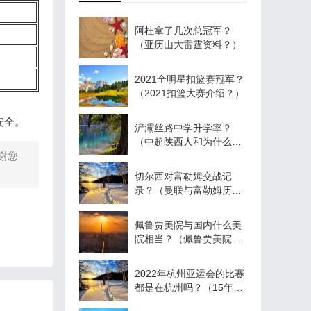
阿杜拿了几次总冠军？
（亚历山大雷霆资料？）
2021全明星扣篮赛冠军？
（2021扣篮大赛介绍？）
安全。
浐灞丝路中学升学率？
（中超陕西人和为什么迁
谢您
到贵州?连队标也改了？）
切尔西对富勒姆交战记
录？（曼联与富勒姆历史
战绩？）
佩鲁贾美院与国内什么美
院相当？（佩鲁贾美院与
卡拉拉美院哪个好？）
2022年杭州亚运会的比赛
都是在杭州吗？（15年亚
运会男篮战绩？）