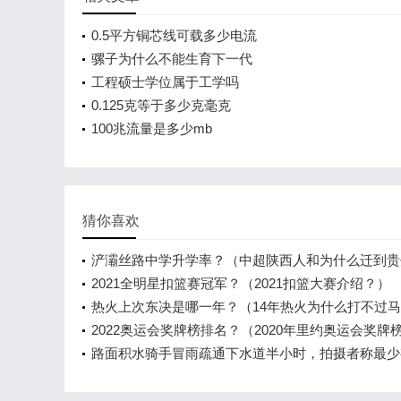
0.5平方铜芯线可载多少电流
骡子为什么不能生育下一代
工程硕士学位属于工学吗
0.125克等于多少克毫克
100兆流量是多少mb
猜你喜欢
浐灞丝路中学升学率？（中超陕西人和为什么迁到贵
队标也改了？）
2021全明星扣篮赛冠军？（2021扣篮大赛介绍？）
热火上次东决是哪一年？（14年热火为什么打不过马
刺？）
2022奥运会奖牌榜排名？（2020年里约奥运会奖牌
名？）
路面积水骑手冒雨疏通下水道半小时，拍摄者称最少
小时