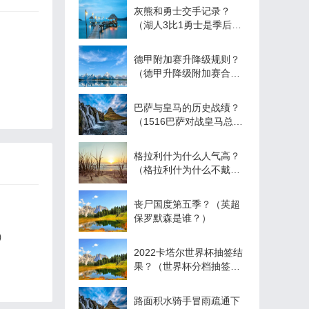
灰熊和勇士交手记录？
（湖人3比1勇士是季后赛
吗？）
德甲附加赛升降级规则？
（德甲升降级附加赛合理
吗？）
巴萨与皇马的历史战绩？
（1516巴萨对战皇马总战
绩？）
格拉利什为什么人气高？
（格拉利什为什么不戴护
腿板？）
丧尸国度第五季？（英超
保罗默森是谁？）
）
2022卡塔尔世界杯抽签结
果？（世界杯分档抽签规
则？）
路面积水骑手冒雨疏通下