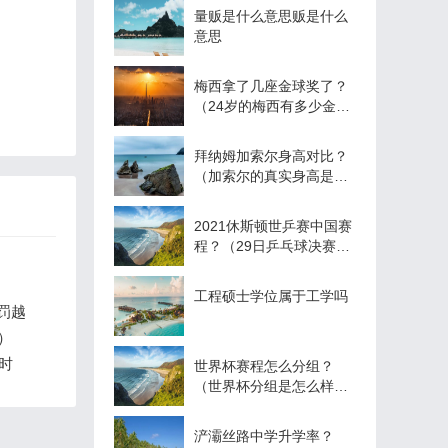
量贩是什么意思贩是什么
意思
梅西拿了几座金球奖了？
（24岁的梅西有多少金球
奖？）
拜纳姆加索尔身高对比？
（加索尔的真实身高是多
少？）
2021休斯顿世乒赛中国赛
程？（29日乒乓球决赛时
间世界杯？）
工程硕士学位属于工学吗
罚越
）
时
世界杯赛程怎么分组？
（世界杯分组是怎么样
的？）
浐灞丝路中学升学率？