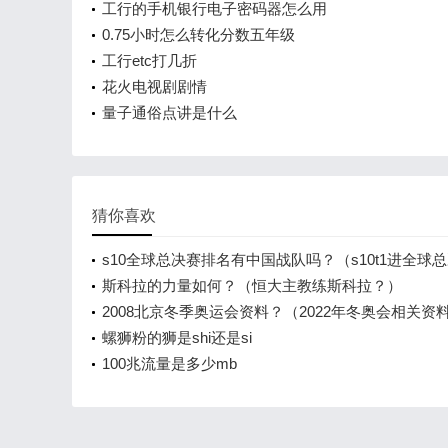
工行的手机银行电子密码器怎么用
0.75小时怎么转化分数五年级
工行etc打几折
花火电视剧剧情
量子通俗点讲是什么
猜你喜欢
s10全球总决赛排名有中国战队吗？（s10t1进全球
吗？）
斯科拉的力量如何？（恒大主教练斯科拉？）
2008北京冬季奥运会资料？（2022年冬奥会相关资
螺狮粉的狮是shi还是si
100兆流量是多少mb