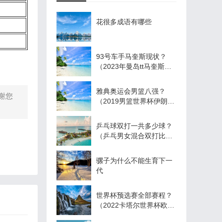
花很多成语有哪些
93号车手马奎斯现状？
（2023年曼岛tt马奎斯参
加吗？）
雅典奥运会男篮八强？
谢您
（2019男篮世界杯伊朗队
赛程？）
乒乓球双打一共多少球？
（乒乓男女混合双打比赛
打几局？）
骡子为什么不能生育下一
代
世界杯预选赛全部赛程？
（2022卡塔尔世界杯欧洲
区预选赛赛程？）