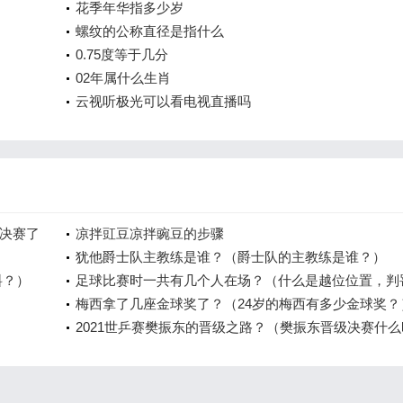
花季年华指多少岁
螺纹的公称直径是指什么
0.75度等于几分
02年属什么生肖
云视听极光可以看电视直播吗
总决赛了
凉拌豇豆凉拌豌豆的步骤
犹他爵士队主教练是谁？（爵士队的主教练是谁？）
料？）
足球比赛时一共有几个人在场？（什么是越位位置，判
位的条件是什么？）
梅西拿了几座金球奖了？（24岁的梅西有多少金球奖？
2021世乒赛樊振东的晋级之路？（樊振东晋级决赛什么
候播？）