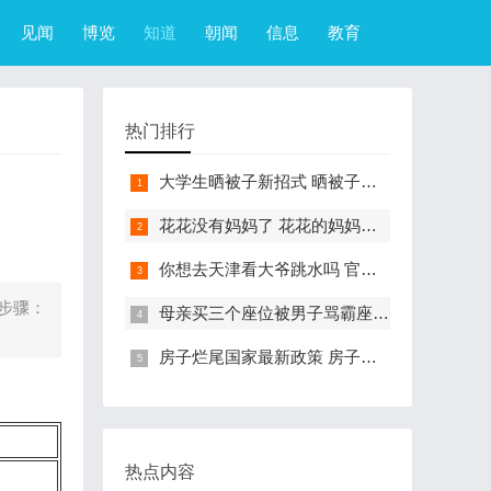
见闻
博览
知道
朝闻
信息
教育
热门排行
大学生晒被子新招式 晒被子新花样实在太机智
花花没有妈妈了 花花的妈妈是哪只大熊猫
你想去天津看大爷跳水吗 官方回应天津大爷跳水成打卡点
步骤：
母亲买三个座位被男子骂霸座 女子买3个座位被无座大爷骂哭怎么回事
房子烂尾国家最新政策 房子烂尾了该找哪个部门解决?
热点内容