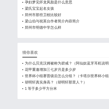
孕妇梦见怀龙凤胎是什么意思
梁氏宝宝起名女孩
郑州市那些卫校比较好
梁山伯与祝英台作者简介内容简介
郑州市明德中学怎么样
猜你喜欢
为什么贝克汉姆被称为碧咸？（阿仙奴蓝牙耳机说明
花甲重逢增加三七岁月是多少岁
世界杯小组赛晋级后怎么分组？（卡塔尔世界杯小组
组？）
胡明轩真实身高？（胡明轩那里人？）
1 等于多少平方分米