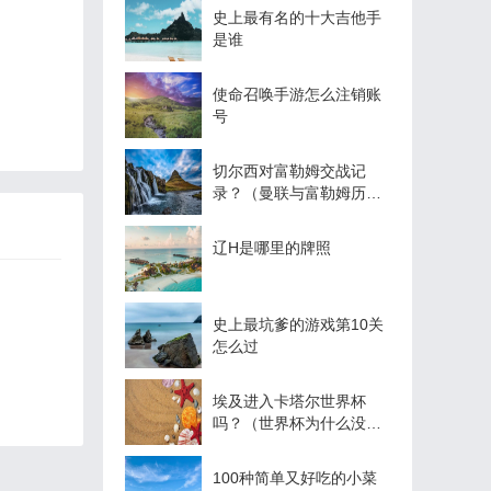
史上最有名的十大吉他手
是谁
使命召唤手游怎么注销账
号
切尔西对富勒姆交战记
录？（曼联与富勒姆历史
战绩？）
辽H是哪里的牌照
史上最坑爹的游戏第10关
怎么过
埃及进入卡塔尔世界杯
吗？（世界杯为什么没有
埃及？）
100种简单又好吃的小菜