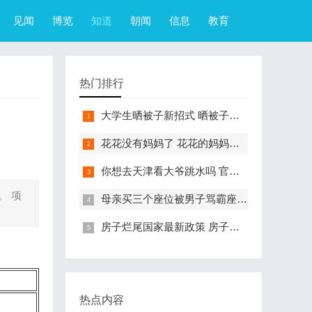
见闻
博览
知道
朝闻
信息
教育
热门排行
大学生晒被子新招式 晒被子新花样实在太机智
花花没有妈妈了 花花的妈妈是哪只大熊猫
你想去天津看大爷跳水吗 官方回应天津大爷跳水成打卡点
。 项
母亲买三个座位被男子骂霸座 女子买3个座位被无座大爷骂哭怎么回事
房子烂尾国家最新政策 房子烂尾了该找哪个部门解决?
热点内容