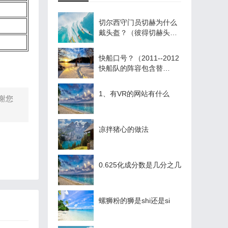
切尔西守门员切赫为什么
戴头盔？（彼得切赫头部
的伤是怎么造成的？）
快船口号？（2011--2012
快船队的阵容包含替
补？）
1、有VR的网站有什么
谢您
凉拌猪心的做法
0.625化成分数是几分之几
螺狮粉的狮是shi还是si