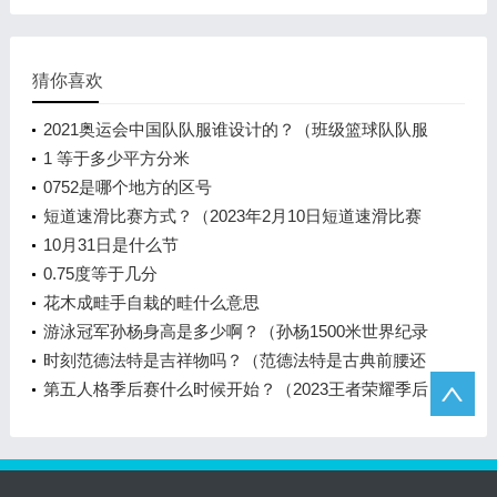
猜你喜欢
2021奥运会中国队队服谁设计的？（班级篮球队队服
设计？）
1 等于多少平方分米
0752是哪个地方的区号
短道速滑比赛方式？（2023年2月10日短道速滑比赛
时间？）
10月31日是什么节
0.75度等于几分
花木成畦手自栽的畦什么意思
游泳冠军孙杨身高是多少啊？（孙杨1500米世界纪录
是多少？）
时刻范德法特是吉祥物吗？（范德法特是古典前腰还
是影子前锋？）
第五人格季后赛什么时候开始？（2023王者荣耀季后
赛什么时候开始？）