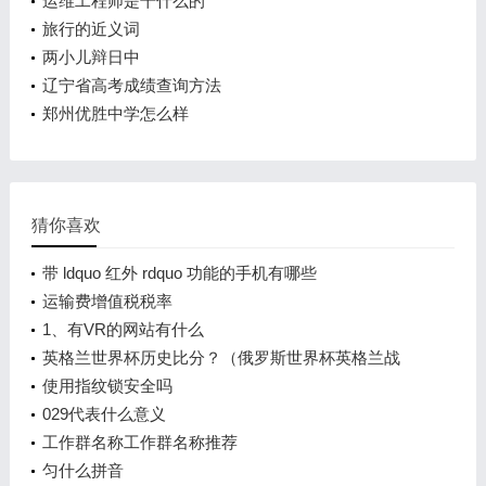
运维工程师是干什么的
旅行的近义词
两小儿辩日中
辽宁省高考成绩查询方法
郑州优胜中学怎么样
猜你喜欢
带 ldquo 红外 rdquo 功能的手机有哪些
运输费增值税税率
1、有VR的网站有什么
英格兰世界杯历史比分？（俄罗斯世界杯英格兰战
绩？）
使用指纹锁安全吗
029代表什么意义
工作群名称工作群名称推荐
匀什么拼音