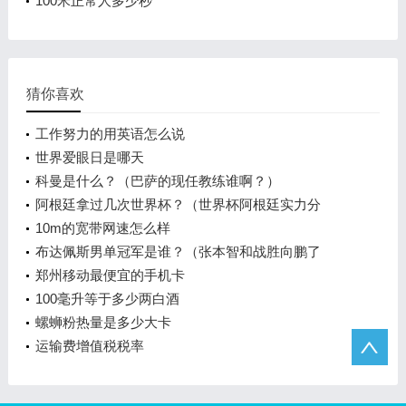
100米正常人多少秒
猜你喜欢
工作努力的用英语怎么说
世界爱眼日是哪天
科曼是什么？（巴萨的现任教练谁啊？）
阿根廷拿过几次世界杯？（世界杯阿根廷实力分
析？）
10m的宽带网速怎么样
布达佩斯男单冠军是谁？（张本智和战胜向鹏了
吗？）
郑州移动最便宜的手机卡
100毫升等于多少两白酒
螺蛳粉热量是多少大卡
运输费增值税税率