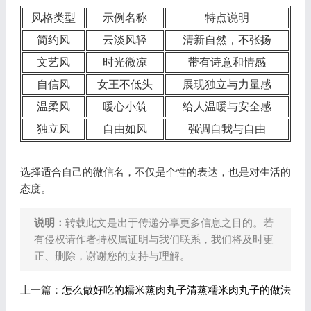
风格类型
示例名称
特点说明
简约风
云淡风轻
清新自然，不张扬
文艺风
时光微凉
带有诗意和情感
自信风
女王不低头
展现独立与力量感
温柔风
暖心小筑
给人温暖与安全感
独立风
自由如风
强调自我与自由
选择适合自己的微信名，不仅是个性的表达，也是对生活的
态度。
说明：
转载此文是出于传递分享更多信息之目的。若
有侵权请作者持权属证明与我们联系，我们将及时更
正、删除，谢谢您的支持与理解。
上一篇：
怎么做好吃的糯米蒸肉丸子清蒸糯米肉丸子的做法