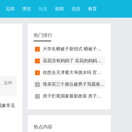
见闻
博览
知道
朝闻
信息
教育
热门排行
大学生晒被子新招式 晒被子新花样实在太机智
花花没有妈妈了 花花的妈妈是哪只大熊猫
你想去天津看大爷跳水吗 官方回应天津大爷跳水成打卡点
。这种
母亲买三个座位被男子骂霸座 女子买3个座位被无座大爷骂哭怎么回事
房子烂尾国家最新政策 房子烂尾了该找哪个部门解决?
现象常见
热点内容