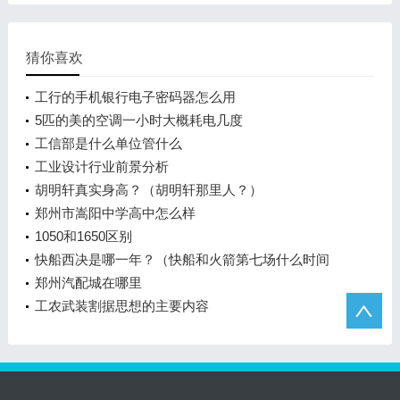
猜你喜欢
工行的手机银行电子密码器怎么用
5匹的美的空调一小时大概耗电几度
工信部是什么单位管什么
工业设计行业前景分析
胡明轩真实身高？（胡明轩那里人？）
郑州市嵩阳中学高中怎么样
1050和1650区别
快船西决是哪一年？（快船和火箭第七场什么时间
打？）
郑州汽配城在哪里
工农武装割据思想的主要内容