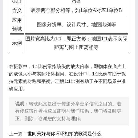
项目
内容
含义
表示两个部分相等，如1单位A对应1单位B
应用
图像分辨率、设计尺寸、地图比例等
领域
图片宽高比为1:1，即正方形；地图1:1表示实际
示例
距离与图上距离相等
在摄影中，1:1比例常指镜头的放大倍率，即物体在底片上
的成像大小与实际物体相同。在设计中，1:1比例有助于保
持元素的对称和平衡。理解1:1比例有助于在不同场景中准
确应用。
说明：
转载此文是出于传递分享更多信息之目的。若
有侵权请作者持权属证明与我们联系，我们将及时更
正、删除，谢谢您的支持与理解。
上一篇：
世间美好与你环环相扣的歌词是什么