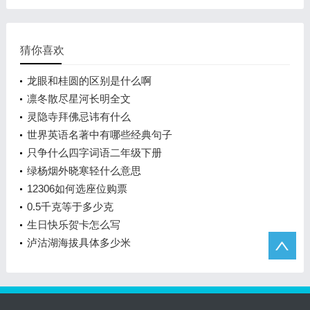
猜你喜欢
龙眼和桂圆的区别是什么啊
凛冬散尽星河长明全文
灵隐寺拜佛忌讳有什么
世界英语名著中有哪些经典句子
只争什么四字词语二年级下册
绿杨烟外晓寒轻什么意思
12306如何选座位购票
0.5千克等于多少克
生日快乐贺卡怎么写
泸沽湖海拔具体多少米