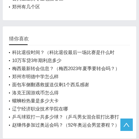
郑州有几个区
猜你喜欢
科比退役时间？（科比退役最后一场比赛是什么时
候？）
10万车贷3年期利息多少
梅西最新转会信息？（梅西2023年夏季要转会吗？）
郑州市明德中学怎么样
面包车侧翻遇救援送仅剩1个西瓜感谢
洛克王国游戏币怎么得
螺蛳粉热量是多少大卡
辽宁经济职业技术学院在哪
乒乓球双打一共多少球？（乒乓男女混合双打比赛打
几局？）
赵继伟参加过奥运会吗？（92年奥运会男篮赛程？）